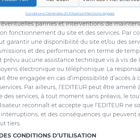
ce de permettre l’accès au site 24 heures sur 24, 7 j
Conditions Générales d’Utilisation
Mentions légales
 majeure ou d’un événement hors du contrôle de l
s éventuelles pannes et interventions de mainte
on fonctionnement du site et des services. Par c
t garantir une disponibilité du site et/ou des serv
ansmissions et des performances en terme de tem
est prévu aucune assistance technique vis à vis de l
moyens électronique ou téléphonique. La responsa
ait être engagée en cas d’impossibilité d’accès à c
 services. Par ailleurs, l’EDITEUR peut être amené 
e des services, à tout moment sans préavis, le tou
ilisateur reconnaît et accepte que l’EDITEUR ne so
 interruptions, et des conséquences qui peuvent 
ut tiers.
DES CONDITIONS D’UTILISATION