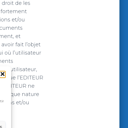
droit de les
t fortement
ions et/ou
documents
oment, et
avoir fait l’objet
où l’utilisateur
ments
e l’utilisateur,
ns que l’EDITEUR
. L’EDITEUR ne
quelque nature
tir
mations et/ou
S