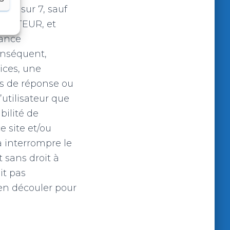
ours sur 7, sauf
’EDITEUR, et
nance
onséquent,
ices, une
ps de réponse ou
’utilisateur que
bilité de
e site et/ou
à interrompre le
t sans droit à
it pas
en découler pour