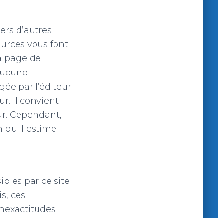
ers d’autres
sources vous font
 la page de
 Aucune
ée par l’éditeur
ur. Il convient
ur. Cependant,
 qu’il estime
bles par ce site
s, ces
inexactitudes