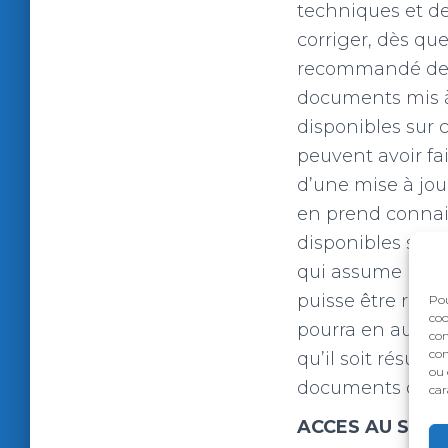
techniques et de
corriger, dès qu
recommandé de vé
documents mis à 
disponibles sur 
peuvent avoir fait
d’une mise à jou
en prend connais
disponibles sur ce
qui assume la t
puisse être rech
Pou
coo
pourra en aucun
con
com
qu’il soit résult
ou 
documents dispon
car
ACCES AU SITE