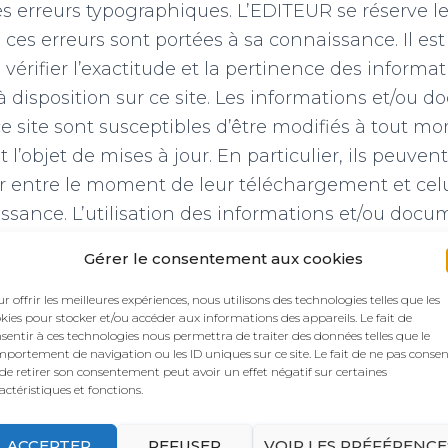
s erreurs typographiques. L’EDITEUR se réserve le 
e ces erreurs sont portées à sa connaissance. Il es
rifier l’exactitude et la pertinence des informat
disposition sur ce site. Les informations et/ou 
ce site sont susceptibles d’être modifiés à tout m
 l’objet de mises à jour. En particulier, ils peuvent 
r entre le moment de leur téléchargement et celui 
sance. L’utilisation des informations et/ou docu
 site se fait sous l’entière et seule responsabilité d
Gérer le consentement aux cookies
otalité des conséquences pouvant en découler, sa
erché à ce titre, et sans recours contre ce dernier
r offrir les meilleures expériences, nous utilisons des technologies telles que les
kies pour stocker et/ou accéder aux informations des appareils. Le fait de
 cas être tenu responsable de tout dommage de 
sentir à ces technologies nous permettra de traiter des données telles que le
portement de navigation ou les ID uniques sur ce site. Le fait de ne pas consen
ant de l’interprétation ou de l’utilisation des infor
de retirer son consentement peut avoir un effet négatif sur certaines
ibles sur ce site.
actéristiques et fonctions.
ACCEPTER
REFUSER
VOIR LES PRÉFÉRENCE