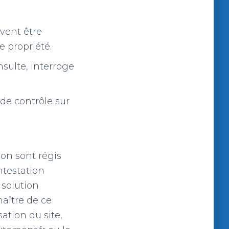
uvent être
 propriété.
nsulte, interroge
de contrôle sur
ion sont régis
ontestation
 solution
aître de ce
sation du site,